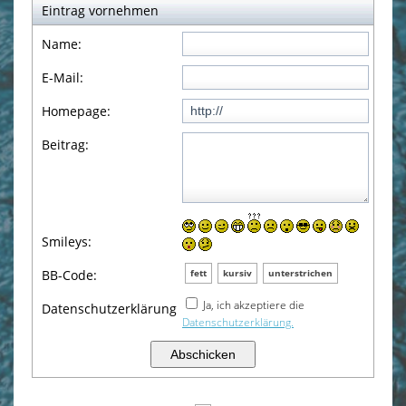
Satzung
Eintrag vornehmen
Name:
Datenschutzerklärung
E-Mail:
Impressum
Homepage:
Beitrag:
Smileys:
BB-Code:
fett
kursiv
unterstrichen
Ja, ich akzeptiere die
Datenschutzerklärung
Datenschutzerklärung.